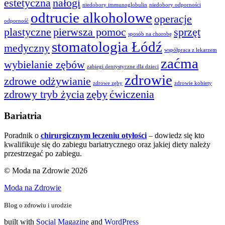
estetyczna
nałogi
niedobory immunoglobulin
niedobory odporności
odtrucie alkoholowe
operacje
odporność
plastyczne
pierwsza pomoc
sprzęt
sposób na chorobę
stomatologia Łódź
medyczny
współpraca z lekarzem
zaćma
wybielanie zębów
zabiegi dentystyczne dla dzieci
zdrowie
zdrowe odżywianie
zdrowe zęby
zdrowie kobiety
zdrowy tryb życia
zęby
ćwiczenia
Bariatria
Poradnik o
chirurgicznym leczeniu otyłości
– dowiedz się kto
kwalifikuje się do zabiegu bariatrycznego oraz jakiej diety należy
przestrzegać po zabiegu.
© Moda na Zdrowie 2026
Moda na Zdrowie
Blog o zdrowiu i urodzie
built with
Social Magazine
and
WordPress