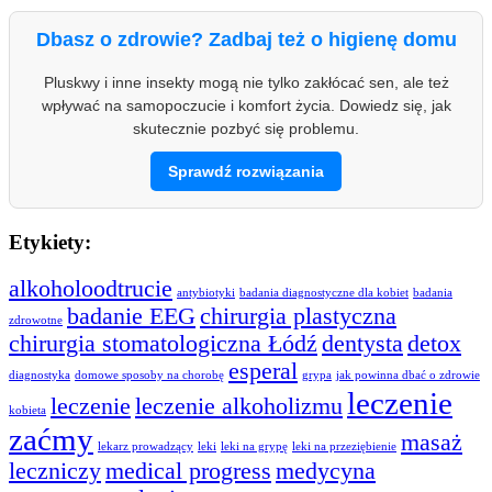
Dbasz o zdrowie? Zadbaj też o higienę domu
Pluskwy i inne insekty mogą nie tylko zakłócać sen, ale też
wpływać na samopoczucie i komfort życia. Dowiedz się, jak
skutecznie pozbyć się problemu.
Sprawdź rozwiązania
Etykiety:
alkoholoodtrucie
antybiotyki
badania diagnostyczne dla kobiet
badania
badanie EEG
chirurgia plastyczna
zdrowotne
chirurgia stomatologiczna Łódź
dentysta
detox
esperal
diagnostyka
domowe sposoby na chorobę
grypa
jak powinna dbać o zdrowie
leczenie
leczenie
leczenie alkoholizmu
kobieta
zaćmy
masaż
lekarz prowadzący
leki
leki na grypę
leki na przeziębienie
leczniczy
medical progress
medycyna