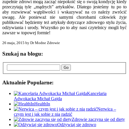
zupełnie zdrowi mogą zacząć niepokoić się o swoją kondycję kiedy
przeczytają tyle „mądrych” artykułów. Dlatego jesteśmy tu po to
aby rozwiewać wątpliwości i wskazywać na co należy zwrócić
uwagę. Ale ponieważ nie samymi chorobami człowiek żyje
publikować będziemy też artykuły dotyczące zdrowego stylu życia,
odżywiania i urody. Wszystko po to aby nasi czytelnicy mogli być
zawsze w topowej formie!
26 maja, 2015 by Dr Modne Zdrowie
Szukaj na blogu:
Go
Aktualnie Popularne:
Kancelaria
Adwokacka Michał Gajda
HealthIn
Nerwica –
czym jest i jak sobie z nią radzić
Zdrowie zaczyna się od diety
Odżywiaj się zdrowo