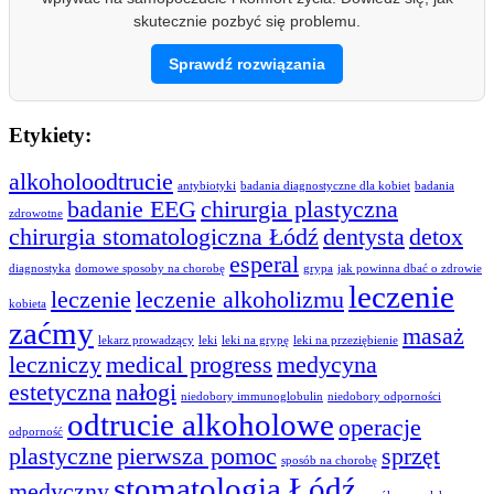
skutecznie pozbyć się problemu.
Sprawdź rozwiązania
Etykiety:
alkoholoodtrucie
antybiotyki
badania diagnostyczne dla kobiet
badania
badanie EEG
chirurgia plastyczna
zdrowotne
chirurgia stomatologiczna Łódź
dentysta
detox
esperal
diagnostyka
domowe sposoby na chorobę
grypa
jak powinna dbać o zdrowie
leczenie
leczenie
leczenie alkoholizmu
kobieta
zaćmy
masaż
lekarz prowadzący
leki
leki na grypę
leki na przeziębienie
leczniczy
medical progress
medycyna
estetyczna
nałogi
niedobory immunoglobulin
niedobory odporności
odtrucie alkoholowe
operacje
odporność
plastyczne
pierwsza pomoc
sprzęt
sposób na chorobę
stomatologia Łódź
medyczny