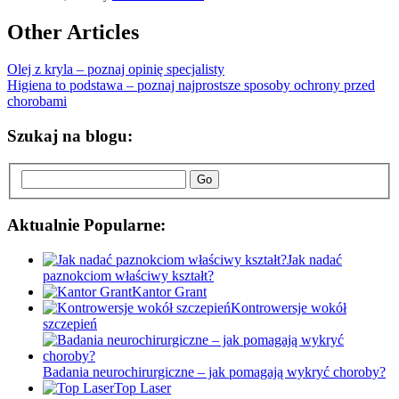
Other Articles
Olej z kryla – poznaj opinię specjalisty
Higiena to podstawa – poznaj najprostsze sposoby ochrony przed
chorobami
Szukaj na blogu:
Go
Aktualnie Popularne:
Jak nadać
paznokciom właściwy kształt?
Kantor Grant
Kontrowersje wokół
szczepień
Badania neurochirurgiczne – jak pomagają wykryć choroby?
Top Laser