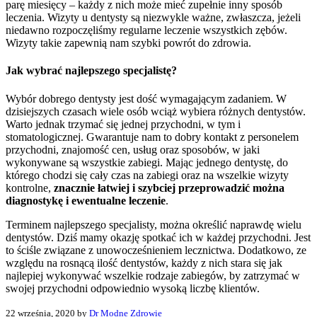
parę miesięcy – każdy z nich może mieć zupełnie inny sposób
leczenia. Wizyty u dentysty są niezwykle ważne, zwłaszcza, jeżeli
niedawno rozpoczęliśmy regularne leczenie wszystkich zębów.
Wizyty takie zapewnią nam szybki powrót do zdrowia.
Jak wybrać najlepszego specjalistę?
Wybór dobrego dentysty jest dość wymagającym zadaniem. W
dzisiejszych czasach wiele osób wciąż wybiera różnych dentystów.
Warto jednak trzymać się jednej przychodni, w tym i
stomatologicznej. Gwarantuje nam to dobry kontakt z personelem
przychodni, znajomość cen, usług oraz sposobów, w jaki
wykonywane są wszystkie zabiegi. Mając jednego dentystę, do
którego chodzi się cały czas na zabiegi oraz na wszelkie wizyty
kontrolne,
znacznie łatwiej i szybciej przeprowadzić można
diagnostykę i ewentualne leczenie
.
Terminem najlepszego specjalisty, można określić naprawdę wielu
dentystów. Dziś mamy okazję spotkać ich w każdej przychodni. Jest
to ściśle związane z unowocześnieniem lecznictwa. Dodatkowo, ze
względu na rosnącą ilość dentystów, każdy z nich stara się jak
najlepiej wykonywać wszelkie rodzaje zabiegów, by zatrzymać w
swojej przychodni odpowiednio wysoką liczbę klientów.
22 września, 2020 by
Dr Modne Zdrowie