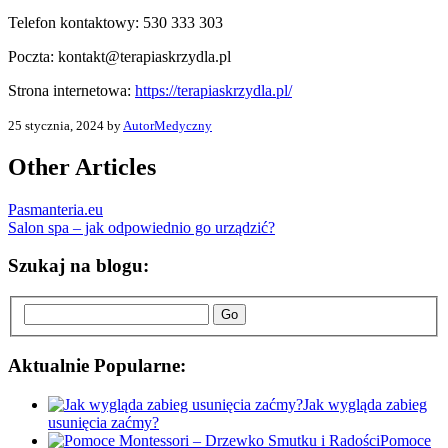
Telefon kontaktowy:
530 333 303
Poczta:
kontakt@terapiaskrzydla.pl
Strona internetowa:
https://terapiaskrzydla.pl/
25 stycznia, 2024 by
AutorMedyczny
Other Articles
Pasmanteria.eu
Salon spa – jak odpowiednio go urządzić?
Szukaj na blogu:
Go
Aktualnie Popularne:
Jak wygląda zabieg
usunięcia zaćmy?
Pomoce