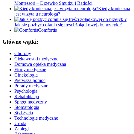
Montessori – Drzewko Smutku i Radości
Kiedy konieczna
jest wizyta u neurologa?
Jak się pozbyć cofania się treści żołądkowej do przełyk ?
Comfortis
Główne wątki:
Choroby
Ciekawostki medyczne
Domowa opieka medyczna
Firmy medyczne
Ginekologia
Pierwsza pomoc
Porady medyczne
Psychologia
Rehabilitacja
Sprzęt medyczny
Stomatologia
Styl życia
Technologie medyczne
Uroda
Zabiegi