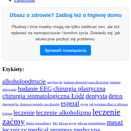
Zaburzenia
Dbasz o zdrowie? Zadbaj też o higienę domu
Pluskwy i inne insekty mogą nie tylko zakłócać sen, ale też
wpływać na samopoczucie i komfort życia. Dowiedz się, jak
skutecznie pozbyć się problemu.
Sprawdź rozwiązania
Etykiety:
alkoholoodtrucie
antybiotyki
badania diagnostyczne dla kobiet
badania
badanie EEG
chirurgia plastyczna
zdrowotne
chirurgia stomatologiczna Łódź
dentysta
detox
esperal
diagnostyka
domowe sposoby na chorobę
grypa
jak powinna dbać o zdrowie
leczenie
leczenie
leczenie alkoholizmu
kobieta
zaćmy
masaż
lekarz prowadzący
leki
leki na grypę
leki na przeziębienie
leczniczy
medical progress
medycyna