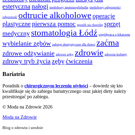
estetyczna
nałogi
niedobory immunoglobulin
niedobory odporności
odtrucie alkoholowe
operacje
odporność
plastyczne
pierwsza pomoc
sprzęt
sposób na chorobę
stomatologia Łódź
medyczny
współpraca z lekarzem
zaćma
wybielanie zębów
zabiegi dentystyczne dla dzieci
zdrowie
zdrowe odżywianie
zdrowe zęby
zdrowie kobiety
zdrowy tryb życia
zęby
ćwiczenia
Bariatria
Poradnik o
chirurgicznym leczeniu otyłości
– dowiedz się kto
kwalifikuje się do zabiegu bariatrycznego oraz jakiej diety należy
przestrzegać po zabiegu.
© Moda na Zdrowie 2026
Moda na Zdrowie
Blog o zdrowiu i urodzie