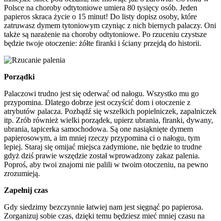
Polsce na choroby odtytoniowe umiera 80 tysięcy osób. Jeden
papieros skraca życie o 15 minut! Do listy dopisz osoby, które
zatruwasz dymem tytoniowym czyniąc z nich biernych palaczy. Oni
także są narażenie na choroby odtytoniowe. Po rzuceniu czystsze
będzie twoje otoczenie: żółte firanki i ściany przejdą do historii.
Porządki
Palaczowi trudno jest się oderwać od nałogu. Wszystko mu go
przypomina. Dlatego dobrze jest oczyścić dom i otoczenie z
atrybutów palacza. Pozbądź się wszelkich popielniczek, zapalniczek
itp. Zrób również wielki porządek, upierz ubrania, firanki, dywany,
ubrania, tapicerka samochodowa. Są one nasiąknięte dymem
papierosowym, a im mniej rzeczy przypomina ci o nałogu, tym
lepiej. Staraj się omijać miejsca zadymione, nie będzie to trudne
gdyż dziś prawie wszędzie został wprowadzony zakaz palenia.
Poproś, aby twoi znajomi nie palili w twoim otoczeniu, na pewno
zrozumieją.
Zapełnij czas
Gdy siedzimy bezczynnie łatwiej nam jest sięgnąć po papierosa.
Zorganizuj sobie czas, dzięki temu będziesz mieć mniej czasu na