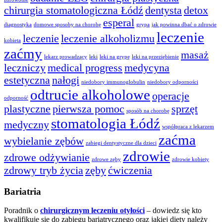
chirurgia stomatologiczna Łódź
dentysta
detox
esperal
diagnostyka
domowe sposoby na chorobę
grypa
jak powinna dbać o zdrowie
leczenie
leczenie
leczenie alkoholizmu
kobieta
zaćmy
masaż
lekarz prowadzący
leki
leki na grypę
leki na przeziębienie
leczniczy
medical progress
medycyna
estetyczna
nałogi
niedobory immunoglobulin
niedobory odporności
odtrucie alkoholowe
operacje
odporność
plastyczne
pierwsza pomoc
sprzęt
sposób na chorobę
stomatologia Łódź
medyczny
współpraca z lekarzem
zaćma
wybielanie zębów
zabiegi dentystyczne dla dzieci
zdrowie
zdrowe odżywianie
zdrowe zęby
zdrowie kobiety
zdrowy tryb życia
zęby
ćwiczenia
Bariatria
Poradnik o
chirurgicznym leczeniu otyłości
– dowiedz się kto
kwalifikuje się do zabiegu bariatrycznego oraz jakiej diety należy