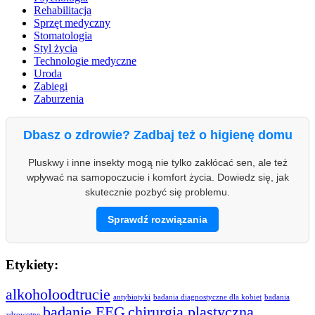
Rehabilitacja
Sprzęt medyczny
Stomatologia
Styl życia
Technologie medyczne
Uroda
Zabiegi
Zaburzenia
Dbasz o zdrowie? Zadbaj też o higienę domu
Pluskwy i inne insekty mogą nie tylko zakłócać sen, ale też
wpływać na samopoczucie i komfort życia. Dowiedz się, jak
skutecznie pozbyć się problemu.
Sprawdź rozwiązania
Etykiety:
alkoholoodtrucie
antybiotyki
badania diagnostyczne dla kobiet
badania
badanie EEG
chirurgia plastyczna
zdrowotne