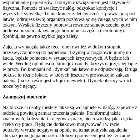
wspominanie papierosów. Dobrym rozwiązaniem jest aktywność
fizyczna. Pomoże ci zwalczyć nałóg, odzyskać kondycje i
wyrzeźbić sylwetkę. To nie koniec zalet ćwiczeń. Uprawiając sport
łatwiej odtrujesz swój organizm pozbywając się zalegających w nim
toksyn. Wysiłek fizyczny poprawia również samopoczucie, gdyż
podnosi poziom tak zwanego hormonu szczęścia (serotoniny).
Spróbuj, na pewno szybko jego zalety.
Zajęcia wymagają także ręce, one również w dużym stopniu
przyzwyczajone są do papierosa. Trzymaj w pogotowiu gumę do
żucia, będzie pomocna w sytuacjach kryzysowych. A będzie ich
wiele. Według opinii osób, które już rzuciły, kryzys najczęściej łapie
w pracy. Bo kompani od „dymka” tak łatwo nie odpuszczają. Druga
pokusa to różne lokale, w których jeszcze wprowadzono zakazu
palenia (na szczęście jest ich już niewiele). Dymek obecny w nich,
może być nęcący.
Zaangażuj otoczenie
Najbliższe ci osoby niestety także są wciągnięte w nałóg, zapewne z
radością powitają zamiar rzucenia palenia. Poinformuj także
znajomych, koleżanki i kolegów z pracy, niech wiedzą jaka ciężka
czeka cię praca. Będą cie dodatkowo motywować i w razie
potrzeby wyrażą negatywną opinię na temat pomysłu zapalenia
chociaż jednego papieroska. Dobrym pomysłem jest też rzucanie