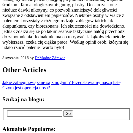
środkami farmakologicznymi: gumy, plastry. Dostarczają one
nieduże dawki nikotyny, co pozwoli zmniejszyć dolegliwości
związane z odstawieniem papierosów. Niektóre osoby w walce z
paleniem korzystały z różnego rodzaju zabiegów takich jak
akupunktura, czy biorezonans. Ich skuteczności nie dowiedziono,
jednak zdarza się że po takim seansie faktycznie nałóg przechodzi
do zapomnienia. Jednak nie ma co ukrywać. Jakąkolwiek metodę
wybierzesz, czeka cię ciężka praca. Według opinii osób, którym się
udało rzucić palenie- warto było!
8 stycznia, 2016 by
Dr Modne Zdrowie
Other Articles
Jakie zabiegi związane są z nogami? Przedstawiamy naszą listę
Czym jest operacja nosa?
Szukaj na blogu:
Go
Aktualnie Popularne: