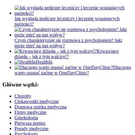
Jak wygląda pedicure leczniczy i leczenie wrastających
paznokci?
Czym charakteryzuje się rozmowa z psychologiem? Jaki
może mieć na nas wpływ?
Krwawiące
dziąsła – jak z tym walczyć?
HealthIn
Dlaczego
warto usunąć zaćmę w OneDayClinic?
Główne wątki:
Choroby
Ciekawostki medyczne
Domowa opieka medyczna
Firmy medyczne
Ginekologia
Pierwsza pomoc
Porady medyczne
Psychologia