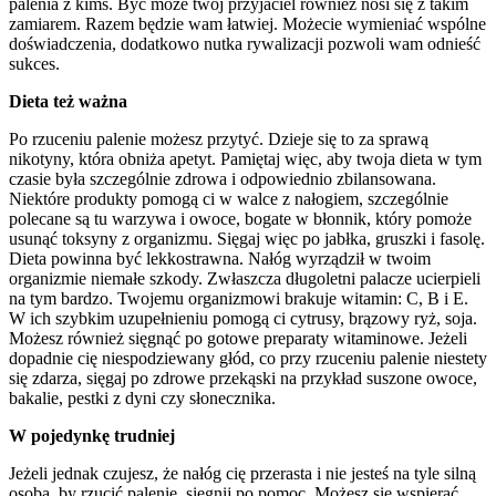
palenia z kimś. Być może twój przyjaciel również nosi się z takim
zamiarem. Razem będzie wam łatwiej. Możecie wymieniać wspólne
doświadczenia, dodatkowo nutka rywalizacji pozwoli wam odnieść
sukces.
Dieta też ważna
Po rzuceniu palenie możesz przytyć. Dzieje się to za sprawą
nikotyny, która obniża apetyt. Pamiętaj więc, aby twoja dieta w tym
czasie była szczególnie zdrowa i odpowiednio zbilansowana.
Niektóre produkty pomogą ci w walce z nałogiem, szczególnie
polecane są tu warzywa i owoce, bogate w błonnik, który pomoże
usunąć toksyny z organizmu. Sięgaj więc po jabłka, gruszki i fasolę.
Dieta powinna być lekkostrawna. Nałóg wyrządził w twoim
organizmie niemałe szkody. Zwłaszcza długoletni palacze ucierpieli
na tym bardzo. Twojemu organizmowi brakuje witamin: C, B i E.
W ich szybkim uzupełnieniu pomogą ci cytrusy, brązowy ryż, soja.
Możesz również sięgnąć po gotowe preparaty witaminowe. Jeżeli
dopadnie cię niespodziewany głód, co przy rzuceniu palenie niestety
się zdarza, sięgaj po zdrowe przekąski na przykład suszone owoce,
bakalie, pestki z dyni czy słonecznika.
W pojedynkę trudniej
Jeżeli jednak czujesz, że nałóg cię przerasta i nie jesteś na tyle silną
osobą, by rzucić palenie, sięgnij po pomoc. Możesz się wspierać