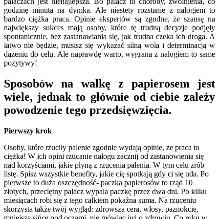
palaczach jest nienajlepsza. Bo palacz to choroby, zwolnienia, co
godzinę minuta na dymka. Ale niestety rozstanie z nałogiem to
bardzo ciężka praca. Opinie ekspertów są zgodne, że szansę na
największy sukces mają osoby, które tę trudną decyzje podjęły
spontanicznie, bez zastanawiania się, jak trudna czeka ich droga. A
łatwo nie będzie, musisz się wykazać silną wola i determinacją w
dążeniu do celu. Ale naprawdę warto, wygrana z nałogiem to same
pozytywy!
Sposobów na walkę z papierosem jest
wiele, jednak to głównie od ciebie zależy
powodzenie tego przedsięwzięcia.
Pierwszy krok
Osoby, które rzuciły palenie zgodnie wydają opinie, że praca to
ciężka! W ich opini rzucanie nałogu zacznij od zastanowienia się
nad korzyściami, jakie płyną z rzucenia palenia. W tym celu zrób
listę. Spisz wszystkie benefity, jakie cię spotkają gdy ci się uda. Po
pierwsze to duża oszczędność- paczka papierosów to rząd 10
złotych, przeciętny palacz wypala paczkę przez dwa dni. Po kilku
miesiącach robi się z tego całkiem pokaźna suma. Na rzuceniu
skorzysta także twój wygląd: zdrowsza cera, włosy, paznokcie,
mniejsze sińce pod oczami, nie mówiąc już o zdrowiu. Co roku w