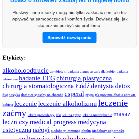
Dbasz o zdrowie? Zadbaj też o higienę domu
Pluskwy i inne insekty mogą nie tylko zakłócać sen, ale też
wpływać na samopoczucie i komfort życia. Dowiedz się, jak
skutecznie pozbyć się problemu.
Sprawdź rozwiązania
Etykiety:
alkoholoodtrucie
antybiotyki
badania diagnostyczne dla kobiet
badania
badanie EEG
chirurgia plastyczna
zdrowotne
chirurgia stomatologiczna Łódź
dentysta
detox
esperal
diagnostyka
domowe sposoby na chorobę
grypa
jak powinna dbać o zdrowie
leczenie
leczenie
leczenie alkoholizmu
kobieta
zaćmy
masaż
lekarz prowadzący
leki
leki na grypę
leki na przeziębienie
leczniczy
medical progress
medycyna
estetyczna
nałogi
niedobory immunoglobulin
niedobory odporności
odtrucie alkoholowe