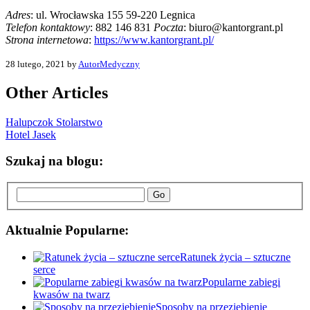
Adres
:
ul. Wrocławska 155
59-220
Legnica
Telefon kontaktowy
:
882 146 831
Poczta
:
biuro@kantorgrant.pl
Strona internetowa
:
https://www.kantorgrant.pl/
28 lutego, 2021 by
AutorMedyczny
Other Articles
Halupczok Stolarstwo
Hotel Jasek
Szukaj na blogu:
Go
Aktualnie Popularne:
Ratunek życia – sztuczne
serce
Popularne zabiegi
kwasów na twarz
Sposoby na przeziębienie