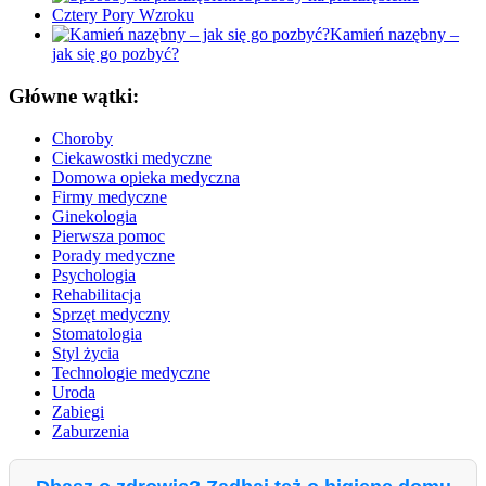
Cztery Pory Wzroku
Kamień nazębny –
jak się go pozbyć?
Główne wątki:
Choroby
Ciekawostki medyczne
Domowa opieka medyczna
Firmy medyczne
Ginekologia
Pierwsza pomoc
Porady medyczne
Psychologia
Rehabilitacja
Sprzęt medyczny
Stomatologia
Styl życia
Technologie medyczne
Uroda
Zabiegi
Zaburzenia