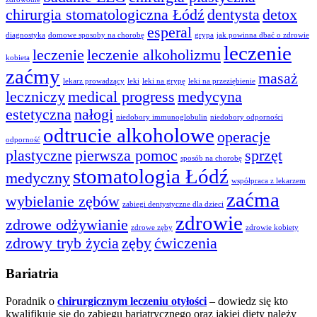
chirurgia stomatologiczna Łódź
dentysta
detox
esperal
diagnostyka
domowe sposoby na chorobę
grypa
jak powinna dbać o zdrowie
leczenie
leczenie
leczenie alkoholizmu
kobieta
zaćmy
masaż
lekarz prowadzący
leki
leki na grypę
leki na przeziębienie
leczniczy
medical progress
medycyna
estetyczna
nałogi
niedobory immunoglobulin
niedobory odporności
odtrucie alkoholowe
operacje
odporność
plastyczne
pierwsza pomoc
sprzęt
sposób na chorobę
stomatologia Łódź
medyczny
współpraca z lekarzem
zaćma
wybielanie zębów
zabiegi dentystyczne dla dzieci
zdrowie
zdrowe odżywianie
zdrowe zęby
zdrowie kobiety
zdrowy tryb życia
zęby
ćwiczenia
Bariatria
Poradnik o
chirurgicznym leczeniu otyłości
– dowiedz się kto
kwalifikuje się do zabiegu bariatrycznego oraz jakiej diety należy