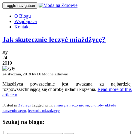
Toggle navigation
O Blogu
Współpraca
Kontakt
Jak skutecznie leczyć miażdżycę?
sty
24
2019
24 stycznia, 2019 by Dr Modne Zdrowie
Miażdżyca powszechnie jest uważana za najbardziej
rozpowszechniającą się chorobę układu krążenia.
Read more of this
article »
Posted in
Zabiegi
Tagged with:
chirurgia naczyniowa
,
choroby układu
naczyniowego
,
leczenie miażdżycy
Szukaj na blogu: