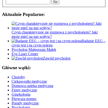
Go
Aktualnie Popularne:
Czym charakteryzuje się rozmowa z psychologiem? Jaki
może mieć na nas wpływ?
Badanie EEG –
czym jest i na czym polega
Psycholog Małgorzata Małek
Eye Laser Center
Zawód psycholog
Główne wątki:
Choroby
Ciekawostki medyczne
Domowa opieka medyczna
Firmy medyczne
Ginekologia
Pierwsza pomoc
Porady medyczne
Psychologia