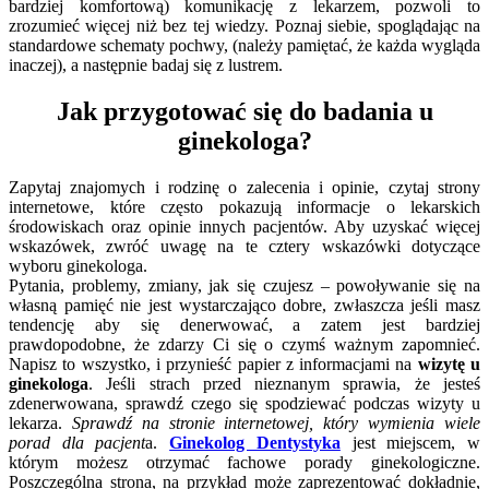
bardziej komfortową) komunikację z lekarzem, pozwoli to
zrozumieć więcej niż bez tej wiedzy. Poznaj siebie, spoglądając na
standardowe schematy pochwy, (należy pamiętać, że każda wygląda
inaczej), a następnie badaj się z lustrem.
Jak przygotować się do badania u
ginekologa?
Zapytaj znajomych i rodzinę o zalecenia i opinie, czytaj strony
internetowe, które często pokazują informacje o lekarskich
środowiskach oraz opinie innych pacjentów. Aby uzyskać więcej
wskazówek, zwróć uwagę na te cztery wskazówki dotyczące
wyboru ginekologa.
Pytania, problemy, zmiany, jak się czujesz – powoływanie się na
własną pamięć nie jest wystarczająco dobre, zwłaszcza jeśli masz
tendencję aby się denerwować, a zatem jest bardziej
prawdopodobne, że zdarzy Ci się o czymś ważnym zapomnieć.
Napisz to wszystko, i przynieść papier z informacjami na
wizytę u
ginekologa
. Jeśli strach przed nieznanym sprawia, że ​​jesteś
zdenerwowana, sprawdź czego się spodziewać podczas wizyty u
lekarza.
Sprawdź na stronie internetowej, który wymienia wiele
porad dla pacjent
a.
Ginekolog Dentystyka
jest miejscem, w
którym możesz otrzymać fachowe porady ginekologiczne.
Poszczególna strona, na przykład może zaprezentować dokładnie,