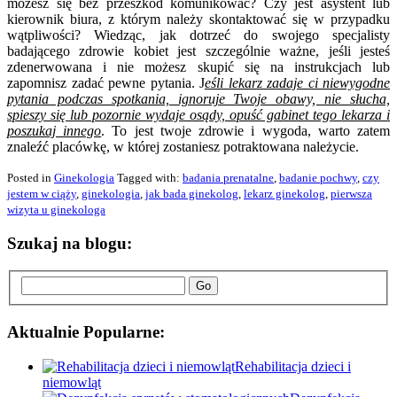
możesz się bez przeszkód komunikować? Czy jest asystent lub
kierownik biura, z którym należy skontaktować się w przypadku
wątpliwości? Wiedząc, jak dotrzeć do swojego specjalisty
badającego zdrowie kobiet jest szczególnie ważne, jeśli jesteś
zdenerwowana i nie możesz skupić się na instrukcjach lub
zapomnisz zadać pewne pytania. J
eśli lekarz zadaje ci niewygodne
pytania podczas spotkania, ignoruje Twoje obawy, nie słucha,
spieszy się lub pozornie wydaje osądy, opuść gabinet tego lekarza i
poszukaj innego
. To jest twoje zdrowie i wygoda, warto zatem
znaleźć placówkę, w której zostaniesz potraktowana należycie.
Posted in
Ginekologia
Tagged with:
badania prenatalne
,
badanie pochwy
,
czy
jestem w ciąży
,
ginekologia
,
jak bada ginekolog
,
lekarz ginekolog
,
pierwsza
wizyta u ginekologa
Szukaj na blogu:
Go
Aktualnie Popularne:
Rehabilitacja dzieci i
niemowląt