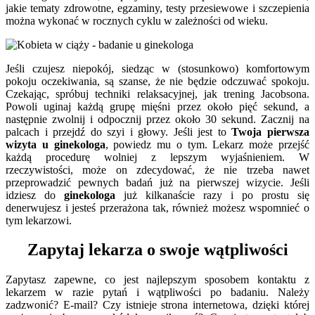
jakie tematy zdrowotne, egzaminy, testy przesiewowe i szczepienia
można wykonać w rocznych cyklu w zależności od wieku.
Jeśli czujesz niepokój, siedząc w (stosunkowo) komfortowym
pokoju oczekiwania, są szanse, że nie będzie odczuwać spokoju.
Czekając, spróbuj techniki relaksacyjnej, jak trening Jacobsona.
Powoli uginaj każdą grupę mięśni przez około pięć sekund, a
następnie zwolnij i odpocznij przez około 30 sekund. Zacznij na
palcach i przejdź do szyi i głowy. Jeśli jest to
Twoja pierwsza
wizyta u ginekologa
, powiedz mu o tym. Lekarz może przejść
każdą procedurę wolniej z lepszym wyjaśnieniem. W
rzeczywistości, może on zdecydować, że nie trzeba nawet
przeprowadzić pewnych badań już na pierwszej wizycie. Jeśli
idziesz do
ginekologa
już kilkanaście razy i po prostu się
denerwujesz i jesteś przerażona tak, również możesz wspomnieć o
tym lekarzowi.
Zapytaj lekarza o swoje wątpliwości
Zapytasz zapewne, co jest najlepszym sposobem kontaktu z
lekarzem w razie pytań i wątpliwości po badaniu. Należy
zadzwonić? E-mail? Czy istnieje strona internetowa, dzięki której