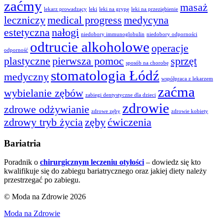
zaćmy
masaż
lekarz prowadzący
leki
leki na grypę
leki na przeziębienie
leczniczy
medical progress
medycyna
estetyczna
nałogi
niedobory immunoglobulin
niedobory odporności
odtrucie alkoholowe
operacje
odporność
plastyczne
pierwsza pomoc
sprzęt
sposób na chorobę
stomatologia Łódź
medyczny
współpraca z lekarzem
zaćma
wybielanie zębów
zabiegi dentystyczne dla dzieci
zdrowie
zdrowe odżywianie
zdrowe zęby
zdrowie kobiety
zdrowy tryb życia
zęby
ćwiczenia
Bariatria
Poradnik o
chirurgicznym leczeniu otyłości
– dowiedz się kto
kwalifikuje się do zabiegu bariatrycznego oraz jakiej diety należy
przestrzegać po zabiegu.
© Moda na Zdrowie 2026
Moda na Zdrowie