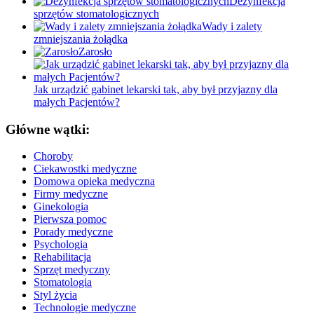
Dezynfekcja
sprzętów stomatologicznych
Wady i zalety
zmniejszania żołądka
Zarosło
Jak urządzić gabinet lekarski tak, aby był przyjazny dla
małych Pacjentów?
Główne wątki:
Choroby
Ciekawostki medyczne
Domowa opieka medyczna
Firmy medyczne
Ginekologia
Pierwsza pomoc
Porady medyczne
Psychologia
Rehabilitacja
Sprzęt medyczny
Stomatologia
Styl życia
Technologie medyczne