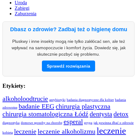
Uroda
Zabiegi
Zaburzenia
Dbasz o zdrowie? Zadbaj też o higienę domu
Pluskwy i inne insekty mogą nie tylko zakłócać sen, ale też
wpływać na samopoczucie i komfort życia. Dowiedz się, jak
skutecznie pozbyć się problemu.
Sprawdź rozwiązania
Etykiety:
alkoholoodtrucie
antybiotyki
badania diagnostyczne dla kobiet
badania
badanie EEG
chirurgia plastyczna
zdrowotne
chirurgia stomatologiczna Łódź
dentysta
detox
esperal
diagnostyka
domowe sposoby na chorobę
grypa
jak powinna dbać o zdrowie
leczenie
leczenie
leczenie alkoholizmu
kobieta