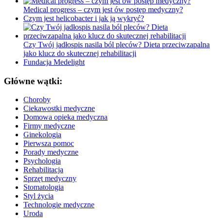
Medical progress – czym jest ów postęp medyczny?
Czym jest helicobacter i jak ją wykryć?
Czy Twój jadłospis nasila ból pleców? Dieta przeciwzapalna
jako klucz do skutecznej rehabilitacji
Fundacja Medelight
Główne wątki:
Choroby
Ciekawostki medyczne
Domowa opieka medyczna
Firmy medyczne
Ginekologia
Pierwsza pomoc
Porady medyczne
Psychologia
Rehabilitacja
Sprzęt medyczny
Stomatologia
Styl życia
Technologie medyczne
Uroda