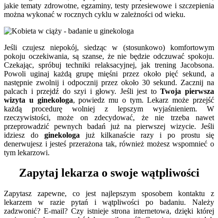
jakie tematy zdrowotne, egzaminy, testy przesiewowe i szczepienia
można wykonać w rocznych cyklu w zależności od wieku.
Jeśli czujesz niepokój, siedząc w (stosunkowo) komfortowym
pokoju oczekiwania, są szanse, że nie będzie odczuwać spokoju.
Czekając, spróbuj techniki relaksacyjnej, jak trening Jacobsona.
Powoli uginaj każdą grupę mięśni przez około pięć sekund, a
następnie zwolnij i odpocznij przez około 30 sekund. Zacznij na
palcach i przejdź do szyi i głowy. Jeśli jest to
Twoja pierwsza
wizyta u ginekologa
, powiedz mu o tym. Lekarz może przejść
każdą procedurę wolniej z lepszym wyjaśnieniem. W
rzeczywistości, może on zdecydować, że nie trzeba nawet
przeprowadzić pewnych badań już na pierwszej wizycie. Jeśli
idziesz do
ginekologa
już kilkanaście razy i po prostu się
denerwujesz i jesteś przerażona tak, również możesz wspomnieć o
tym lekarzowi.
Zapytaj lekarza o swoje wątpliwości
Zapytasz zapewne, co jest najlepszym sposobem kontaktu z
lekarzem w razie pytań i wątpliwości po badaniu. Należy
zadzwonić? E-mail? Czy istnieje strona internetowa, dzięki której