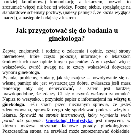
bardziej komfortową) komunikację z lekarzem, pozwoli to
zrozumieć więcej niż bez tej wiedzy. Poznaj siebie, spoglądając na
standardowe schematy pochwy, (należy pamiętać, że każda wygląda
inaczej), a następnie badaj się z lustrem.
Jak przygotować się do badania u
ginekologa?
Zapytaj znajomych i rodzinę o zalecenia i opinie, czytaj strony
internetowe, które często pokazują informacje o lekarskich
środowiskach oraz opinie innych pacjentów. Aby uzyskać więcej
wskazówek, zwróć uwagę na te cztery wskazówki dotyczące
wyboru ginekologa.
Pytania, problemy, zmiany, jak się czujesz – powoływanie się na
własną pamięć nie jest wystarczająco dobre, zwłaszcza jeśli masz
tendencję aby się denerwować, a zatem jest bardziej
prawdopodobne, że zdarzy Ci się o czymś ważnym zapomnieć.
Napisz to wszystko, i przynieść papier z informacjami na
wizytę u
ginekologa
. Jeśli strach przed nieznanym sprawia, że ​​jesteś
zdenerwowana, sprawdź czego się spodziewać podczas wizyty u
lekarza.
Sprawdź na stronie internetowej, który wymienia wiele
porad dla pacjent
a.
Ginekolog Dentystyka
jest miejscem, w
którym możesz otrzymać fachowe porady ginekologiczne.
Poszczególna strona, na przykład może zaprezentować dokładnie,