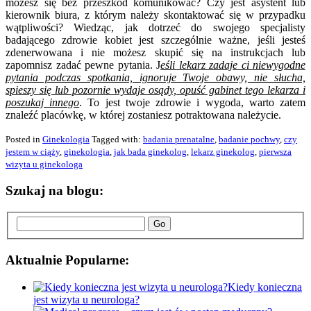
możesz się bez przeszkód komunikować? Czy jest asystent lub
kierownik biura, z którym należy skontaktować się w przypadku
wątpliwości? Wiedząc, jak dotrzeć do swojego specjalisty
badającego zdrowie kobiet jest szczególnie ważne, jeśli jesteś
zdenerwowana i nie możesz skupić się na instrukcjach lub
zapomnisz zadać pewne pytania. J
eśli lekarz zadaje ci niewygodne
pytania podczas spotkania, ignoruje Twoje obawy, nie słucha,
spieszy się lub pozornie wydaje osądy, opuść gabinet tego lekarza i
poszukaj innego
. To jest twoje zdrowie i wygoda, warto zatem
znaleźć placówkę, w której zostaniesz potraktowana należycie.
Posted in
Ginekologia
Tagged with:
badania prenatalne
,
badanie pochwy
,
czy
jestem w ciąży
,
ginekologia
,
jak bada ginekolog
,
lekarz ginekolog
,
pierwsza
wizyta u ginekologa
Szukaj na blogu:
Go
Aktualnie Popularne:
Kiedy konieczna
jest wizyta u neurologa?