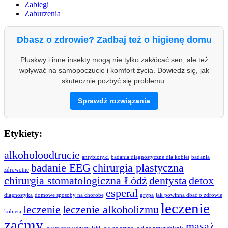
Zabiegi
Zaburzenia
Dbasz o zdrowie? Zadbaj też o higienę domu
Pluskwy i inne insekty mogą nie tylko zakłócać sen, ale też
wpływać na samopoczucie i komfort życia. Dowiedz się, jak
skutecznie pozbyć się problemu.
Sprawdź rozwiązania
Etykiety:
alkoholoodtrucie
antybiotyki
badania diagnostyczne dla kobiet
badania
badanie EEG
chirurgia plastyczna
zdrowotne
chirurgia stomatologiczna Łódź
dentysta
detox
esperal
diagnostyka
domowe sposoby na chorobę
grypa
jak powinna dbać o zdrowie
leczenie
leczenie
leczenie alkoholizmu
kobieta
zaćmy
masaż