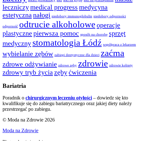
lekarz prowadzący
leki
leki na grypę
leki na przeziębienie
leczniczy
medical progress
medycyna
estetyczna
nałogi
niedobory immunoglobulin
niedobory odporności
odtrucie alkoholowe
operacje
odporność
plastyczne
pierwsza pomoc
sprzęt
sposób na chorobę
stomatologia Łódź
medyczny
współpraca z lekarzem
zaćma
wybielanie zębów
zabiegi dentystyczne dla dzieci
zdrowie
zdrowe odżywianie
zdrowe zęby
zdrowie kobiety
zdrowy tryb życia
zęby
ćwiczenia
Bariatria
Poradnik o
chirurgicznym leczeniu otyłości
– dowiedz się kto
kwalifikuje się do zabiegu bariatrycznego oraz jakiej diety należy
przestrzegać po zabiegu.
© Moda na Zdrowie 2026
Moda na Zdrowie