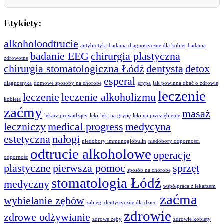
Etykiety:
alkoholoodtrucie
antybiotyki
badania diagnostyczne dla kobiet
badania
badanie EEG
chirurgia plastyczna
zdrowotne
chirurgia stomatologiczna Łódź
dentysta
detox
esperal
diagnostyka
domowe sposoby na chorobę
grypa
jak powinna dbać o zdrowie
leczenie
leczenie
leczenie alkoholizmu
kobieta
zaćmy
masaż
lekarz prowadzący
leki
leki na grypę
leki na przeziębienie
leczniczy
medical progress
medycyna
estetyczna
nałogi
niedobory immunoglobulin
niedobory odporności
odtrucie alkoholowe
operacje
odporność
plastyczne
pierwsza pomoc
sprzęt
sposób na chorobę
stomatologia Łódź
medyczny
współpraca z lekarzem
zaćma
wybielanie zębów
zabiegi dentystyczne dla dzieci
zdrowie
zdrowe odżywianie
zdrowe zęby
zdrowie kobiety